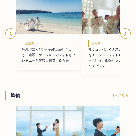
❮
❯
結婚式
結婚式
沖縄で二人だけの結婚式を叶えよ
安くコスパよく大満足の沖縄挙
う！絶景ロケーションでフォトもセ
を！チャペルフォトも本格セレ
レモニーも贅沢に満喫する方法
ーも叶う、欲張りシンプルウェ
ングプラン
準備
すべて見る ›