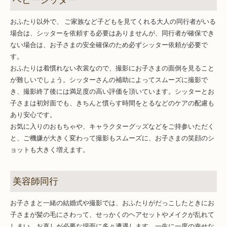
ベビーシッター
おふたり以外で、 ご家族など子どもを見てくれる大人の同行者がいる
場合は、シッターを依頼する必要はありませんが、同行者が確保でき
ない場合は、お子さまの安全確保のため必ずシッター依頼が必要で
す。
おふたりは着慣れない衣裳なので、撮影にお子さまの面倒を見ること
が難しいでしょう。シッターさんの補助によってスムーズに撮影で
き、撮影終了後には満足度の高い評価を頂いています。シッターとお
子さまは初対面でも、きちんと慣らす時間をとるなどのケアの配慮も
あり安心です。
お気に入りのおもちゃや、キャラクターグッズなどをご持参いただく
と、ご機嫌が大きく変わって撮影もスムーズに、お子さまの笑顔のシ
ョットも大きく増えます。
美容師同行
お子さまと一緒の結婚式や撮影では、おふたりがだっこしたときにお
子さまが髪の毛にさわって、せっかくのヘアセットやメイクが乱れて
しまい、お直しが必要な場面に多々遭遇します。一生に一度の幸せな