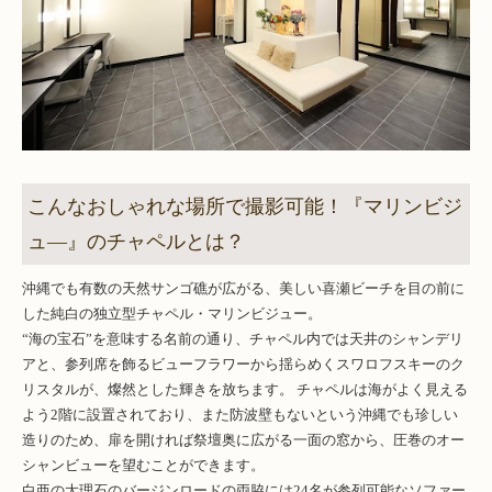
こんなおしゃれな場所で撮影可能！『マリンビジ
ュ―』のチャペルとは？
沖縄でも有数の天然サンゴ礁が広がる、美しい喜瀬ビーチを目の前に
した純白の独立型チャペル・マリンビジュー。
“海の宝石”を意味する名前の通り、チャペル内では天井のシャンデリ
アと、参列席を飾るビューフラワーから揺らめくスワロフスキーのク
リスタルが、燦然とした輝きを放ちます。 チャペルは海がよく見える
よう2階に設置されており、また防波壁もないという沖縄でも珍しい
造りのため、扉を開ければ祭壇奥に広がる一面の窓から、圧巻のオー
シャンビューを望むことができます。
白亜の大理石のバージンロードの両脇には24名が参列可能なソファー