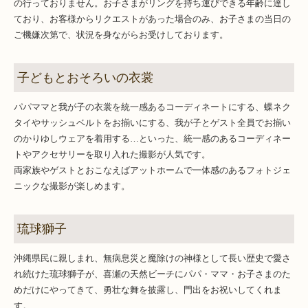
の行っておりません。お子さまがリングを持ち運びできる年齢に達し
ており、お客様からリクエストがあった場合のみ、お子さまの当日の
ご機嫌次第で、状況を身ながらお受けしております。
子どもとおそろいの衣裳
パパママと我が子の衣裳を統一感あるコーディネートにする、蝶ネク
タイやサッシュベルトをお揃いにする、我が子とゲスト全員でお揃い
のかりゆしウェアを着用する…といった、統一感のあるコーディネー
トやアクセサリーを取り入れた撮影が人気です。
両家族やゲストとおこなえばアットホームで一体感のあるフォトジェ
ニックな撮影が楽しめます。
琉球獅子
沖縄県民に親しまれ、無病息災と魔除けの神様として長い歴史で愛さ
れ続けた琉球獅子が、喜瀬の天然ビーチにパパ・ママ・お子さまのた
めだけにやってきて、勇壮な舞を披露し、門出をお祝いしてくれま
す。