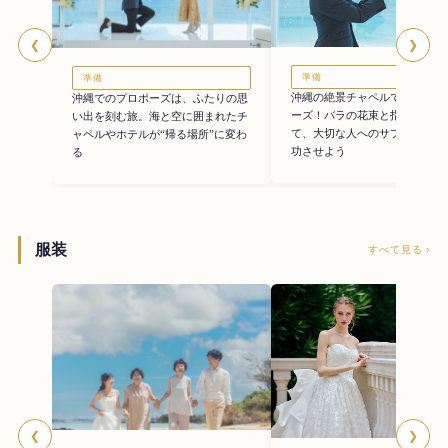
❮
❯
準備
準備
沖縄の絶景チャペルで最高のプ
沖縄でのプロポーズは、ふたりの思
ーズ！バラの花束と指輪をかか
い出を刻む旅。海と空に囲まれたチ
て、大切な人へのサプライズを
ャペルやホテルが“帰る場所”に変わ
功させよう
る
服装
すべて見る ›
❮
❯