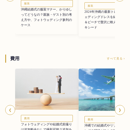
服装
服装
沖縄結婚式の服装マナー、かりゆし
2024年沖縄の最新トレンドを
ってどうなの？親族・ゲスト別の考
ェディングドレスを紹介。チャ
え方や、フォトウェディング参列の
＆ビーチで贅沢に映えるドレス
ケース
キシード
費用
すべて見る ›
❮
❯
費用
費用
フォトウェディングや結婚式前撮り
沖縄での結婚式やリゾートウェ
は追加料金なしで撮影可能？追加を