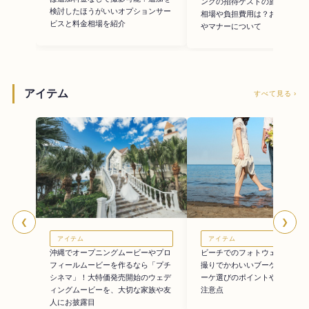
ングの招待ゲストの旅費事情。
検討したほうがいいオプションサー
相場や負担費用は？お車代の考
ビスと料金相場を紹介
やマナーについて
アイテム
すべて見る ›
❮
❯
アイテム
アイテム
ビーチでのフォトウェディング
沖縄でオープニングムービーやプロ
撮りでかわいいブーケ画像11選
フィールムービーを作るなら「プチ
ーケ選びのポイントや持ち込み
シネマ」！大特価発売開始のウェデ
注意点
ィングムービーを、大切な家族や友
人にお披露目