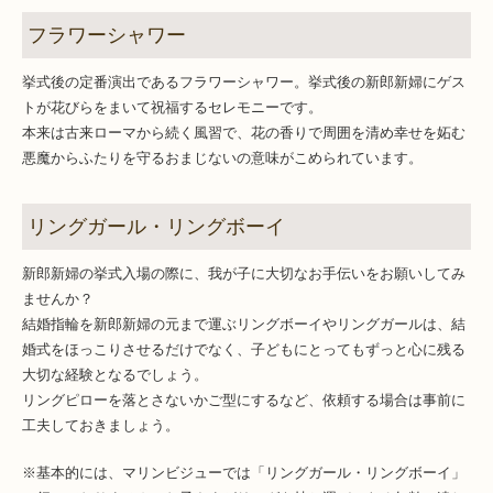
フラワーシャワー
挙式後の定番演出であるフラワーシャワー。挙式後の新郎新婦にゲス
トが花びらをまいて祝福するセレモニーです。
本来は古来ローマから続く風習で、花の香りで周囲を清め幸せを妬む
悪魔からふたりを守るおまじないの意味がこめられています。
リングガール・リングボーイ
新郎新婦の挙式入場の際に、我が子に大切なお手伝いをお願いしてみ
ませんか？
結婚指輪を新郎新婦の元まで運ぶリングボーイやリングガールは、結
婚式をほっこりさせるだけでなく、子どもにとってもずっと心に残る
大切な経験となるでしょう。
リングピローを落とさないかご型にするなど、依頼する場合は事前に
工夫しておきましょう。
※基本的には、マリンビジューでは「リングガール・リングボーイ」