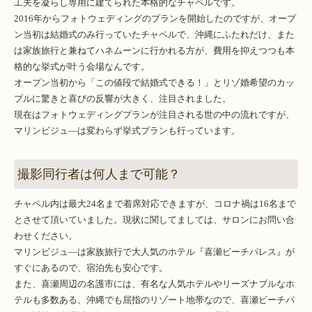
工夫を凝らし専用に建てられた本格的なチャペルです。
2016年からフォトウェディングのプランを開始したのですが、オープ
ン当初は結婚式のみ行っていたチャペルで、沖縄にふたれだけ、また
は家族旅行と兼ねてハネムーンに行かれる方が、費用を抑えつつも本
格的な挙式が叶う会場なんです。
オープン当初から「この値段で結婚式できる！」とリゾ婚希望のカッ
プルに驚きと喜びの反響が大きく、注目されました。
現在はフォトウェディングプランが注目される世の中の流れですが、
マリンビジュ―は変わらず挙式プランも行っています。
撮影同行者は何人まで可能？
チャペル内は最大24名まで着席対応できますが、コロナ禍は16名まで
とさせて頂いていました。現状に関してましては、サロンにお問い合
わせください。
マリンビジュ―は家族旅行で大人気のホテル『喜瀬ビーチパレス』が
すぐにあるので、宿泊先も安心です。
また、喜瀬周辺の名護市には、有名な人気ホテルやリーズナブルなホ
テルも多数ある、沖縄でも屈指のリゾート地帯なので、喜瀬ビーチパ