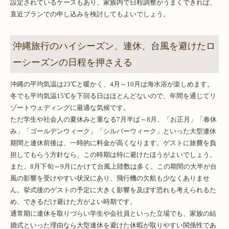
設定されているケースもあり、家族内で日程調整がうまくできれば、
直近プランでの申し込みを検討してもよいでしょう。
沖縄旅行のハイシーズン、連休、台風を避けたロ
ーシーズンの日程を押さえる
沖縄の平均気温は23℃と暖かく、4月～10月は海水浴が楽しめます。
冬でも平均気温15℃を下回る日はほとんどないので、年間を通じてリ
ゾートウェディングに最適な気候です。
ただ学生や社会人の夏休みと重なる7月半ば～8月、「お正月」「春休
み」「ゴールデンウィーク」「シルバーウィーク」といった大型連休
期間と連休前後は、一時的に料金が高くなります。ゲストに旅費を負
担してもらう方針なら、この時期は特に避けたほうがよいでしょう。
また、8月下旬～9月にかけて台風上陸数は多く、この期間の大半が台
風の影響を受けやすい状況にあり、飛行機の欠航も少なくありませ
ん。挙式後のゲストの予定に大きく影響を及ぼす恐れも考えられるた
め、できるだけ避けた方がよい時期です。
通常期に連休を取りづらい学生や会社員といった立場でも、家族の結
婚式といった理由なら大型連休を避けた休暇が取りやすい関係性であ