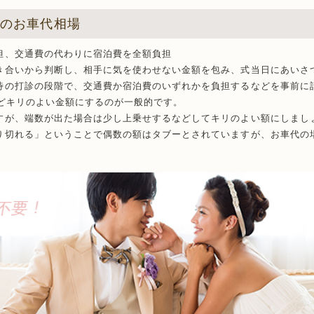
トのお車代相場
担、交通費の代わりに宿泊費を全額負担
き合いから判断し、相手に気を使わせない金額を包み、式当日にあいさ
待の打診の段階で、交通費か宿泊費のいずれかを負担するなどを事前に
などキリのよい金額にするのが一般的です。
すが、端数が出た場合は少し上乗せするなどしてキリのよい額にしまし
り切れる」ということで偶数の額はタブーとされていますが、お車代の