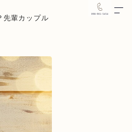
098-901-5454
？先輩カップル