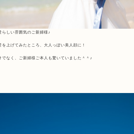
愛らしい雰囲気のご新婦様♪
髪を上げてみたところ、大人っぽい美人顔に！
けでなく、ご新婦様ご本人も驚いていました＾＾♪