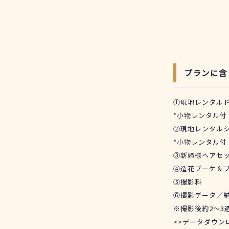
プランに含
①現地レンタルド
*小物レンタル付
②現地レンタル
*小物レンタル付
③新婦様ヘアセ
④造花ブーケ＆
⑤撮影料
⑥撮影データ／納
※撮影後約2～3
>>データダウン