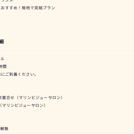
におすすめ！現地で完結プラン
細
ール
時間
地にご到着ください。
せ＆衣裳合せ（マリンビジューサロン）
開始（マリンビジューサロン）
後解散