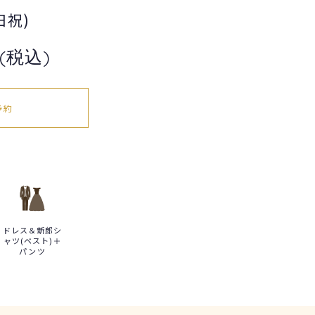
日祝)
(税込)
予約
ー
ドレス＆新郎シ
ャツ(ベスト)＋
パンツ