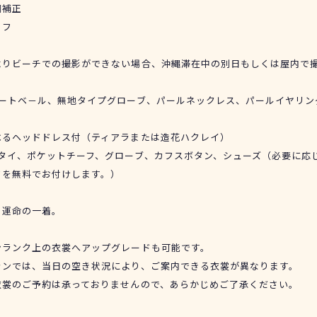
調補正
ッフ
よりビーチでの撮影ができない場合、沖縄滞在中の別日もしくは屋内で
ョートベ－ル、無地タイプグローブ、パールネックレス、パールイヤリン
べるヘッドドレス付（ティアラまたは造花ハクレイ）
、タイ、ポケットチーフ、グローブ、カフスボタン、シューズ（必要に応
ドを無料でお付けします。）
、運命の一着。
ンランク上の衣裳へアップグレードも可能です。
ランでは、当日の空き状況により、ご案内できる衣裳が異なります。
衣裳のご予約は承っておりませんので、あらかじめご了承ください。