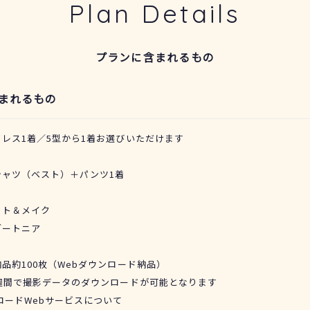
Plan Details
プランに含まれるもの
まれるもの
レス1着／5型から1着お選びいただけます
シャツ（ベスト）＋パンツ1着
ット＆メイク
ブートニア
品約100枚（Webダウンロード納品）
週間で撮影データのダウンロードが可能となります
ロードWebサービスについて