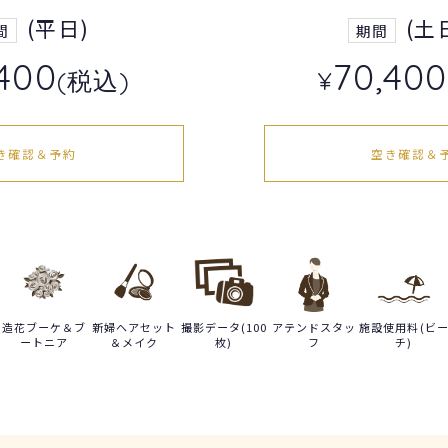
(平日)
(土
間
期間
400
70,400
(税込)
¥
き確認＆予約
空き確認＆
造花ブーケ＆ブ
新婦ヘアセット
撮影データ(100
アテンドスタッ
施設使用料(ビ
ートニア
＆メイク
枚)
フ
チ)