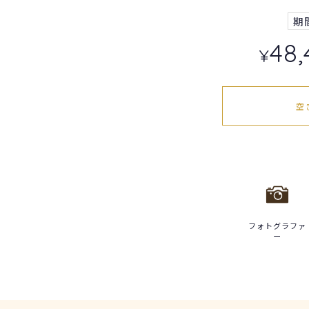
期
48,
¥
空
フォトグラファ
ー