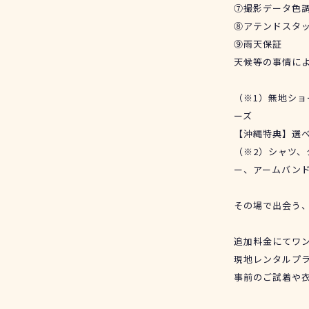
⑦撮影データ色
⑧アテンドスタ
⑨雨天保証
天候等の事情に
（※1）無地シ
ーズ
【沖縄特典】選
（※2）シャツ
ー、アームバン
その場で出会う
追加料金にてワ
現地レンタルプ
事前のご試着や