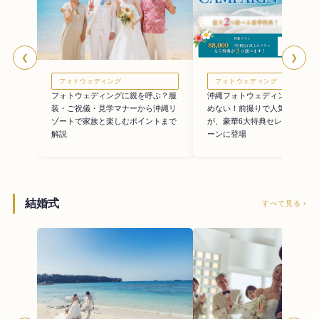
❮
❯
フォトウェディング
フォトウェディング
フォトウェディングに親を呼ぶ？服
沖縄フォトウェディングを費用
装・ご祝儀・見学マナーから沖縄リ
めない！前撮りで人気のオプシ
ゾートで家族と楽しむポイントまで
が、豪華6大特典セレクトキャ
解説
ーンに登場
結婚式
すべて見る ›