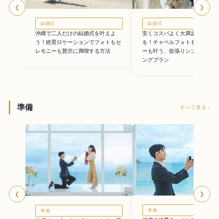
❮
❯
結婚式
結婚式
沖縄で二人だけの結婚式を叶えよ
安くコスパよく大満足の沖縄挙
う！絶景ロケーションでフォトもセ
を！チャペルフォトも本格セレ
レモニーも贅沢に満喫する方法
ーも叶う、欲張りシンプルウェ
ングプラン
準備
すべて見る ›
❮
❯
準備
準備