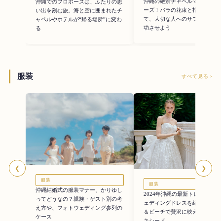
沖縄の絶景チャペルで最高のプ
沖縄でのプロポーズは、ふたりの思
ーズ！バラの花束と指輪をかか
い出を刻む旅。海と空に囲まれたチ
て、大切な人へのサプライズを
ャペルやホテルが“帰る場所”に変わ
功させよう
る
服装
すべて見る ›
❮
❯
服装
服装
沖縄結婚式の服装マナー、かりゆし
2024年沖縄の最新トレンドを
ってどうなの？親族・ゲスト別の考
ェディングドレスを紹介。チャ
え方や、フォトウェディング参列の
＆ビーチで贅沢に映えるドレス
ケース
キシード