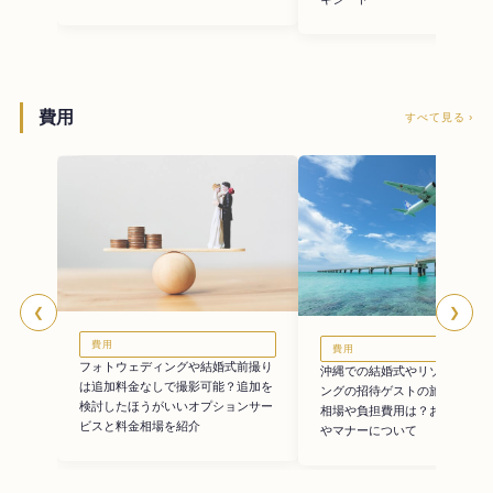
費用
すべて見る ›
❮
❯
費用
費用
フォトウェディングや結婚式前撮り
沖縄での結婚式やリゾートウェ
は追加料金なしで撮影可能？追加を
ングの招待ゲストの旅費事情。
検討したほうがいいオプションサー
相場や負担費用は？お車代の考
ビスと料金相場を紹介
やマナーについて