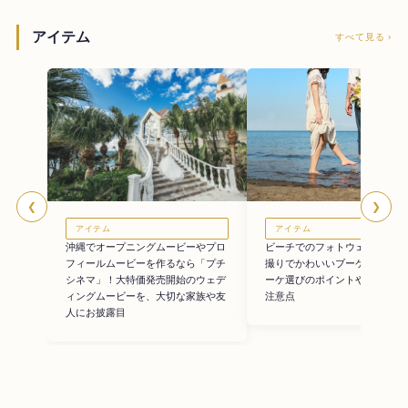
アイテム
すべて見る ›
❮
❯
アイテム
アイテム
ビーチでのフォトウェディング
沖縄でオープニングムービーやプロ
撮りでかわいいブーケ画像11選
フィールムービーを作るなら「プチ
ーケ選びのポイントや持ち込み
シネマ」！大特価発売開始のウェデ
注意点
ィングムービーを、大切な家族や友
人にお披露目