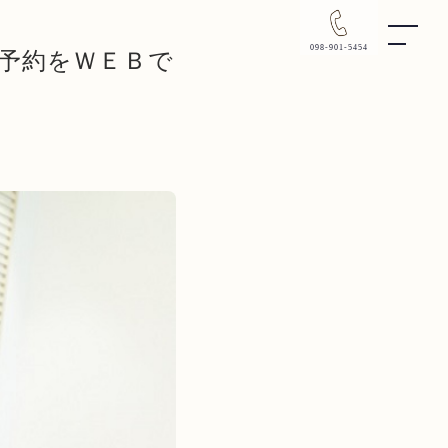
098-901-5454
予約をＷＥＢで