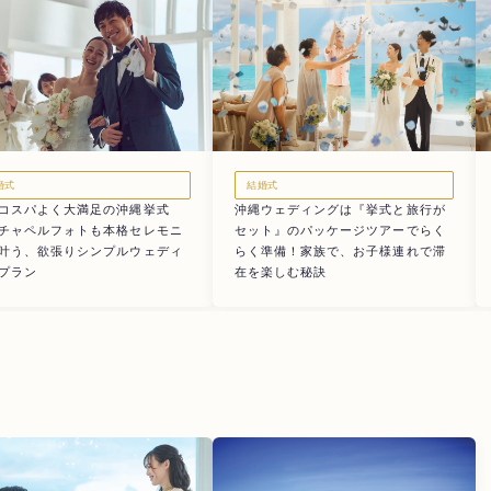
婚式
結婚式
コスパよく大満足の沖縄挙式
沖縄ウェディングは『挙式と旅行が
チャペルフォトも本格セレモニ
セット』のパッケージツアーでらく
叶う、欲張りシンプルウェディ
らく準備！家族で、お子様連れで滞
プラン
在を楽しむ秘訣