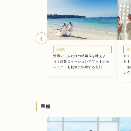
❮
結婚式
結
沖縄で二人だけの結婚式を叶えよ
安く
う！絶景ロケーションでフォトもセ
を！
レモニーも贅沢に満喫する方法
ーも
ング
準備