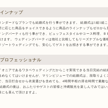
ラインナップ
タンダードなプランでも結婚式を行う事ができます。 結婚式は1組1組
望に応じた商品をチョイスできるように商品のラインナップもゼロから見
ィングパーティも行う事ができ、ビュッフェスタイルやコース料理、Ｂ
頂けます。 ウェディングパーティは他社と比較してもリーズナブルな価
リゾートウェディングでも、安心してゲストをお招きする事ができます
のプロフェッショナル
イオニアであるワタベウェディングだからこそ実現できる当日完結の結婚
進めなくてはいけませんが、マリンビジューでの結婚式は、段取りよく
で、当日打合せから衣裳選びを含めても、4時間半程の滞在時間で素敵
の結婚式の後は、おふたりやゲストの皆様と沖縄観光を楽しんでみてはい
様にも喜んで頂けますよ。