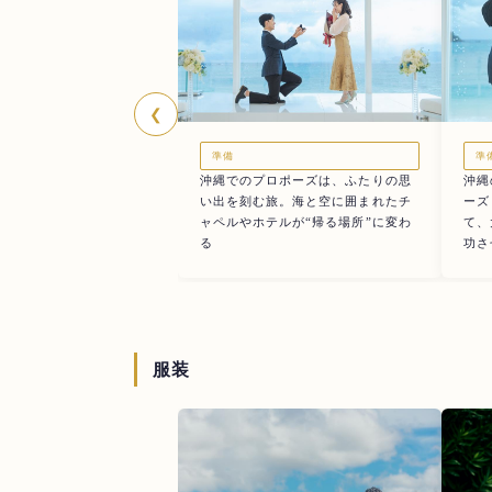
❮
準
準備
沖縄
沖縄でのプロポーズは、ふたりの思
ーズ
い出を刻む旅。海と空に囲まれたチ
て、
ャペルやホテルが“帰る場所”に変わ
功さ
る
服装