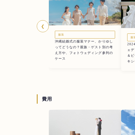
❮
服装
服
沖縄結婚式の服装マナー、かりゆし
20
ってどうなの？親族・ゲスト別の考
ェデ
え方や、フォトウェディング参列の
＆ビ
ケース
キシ
費用