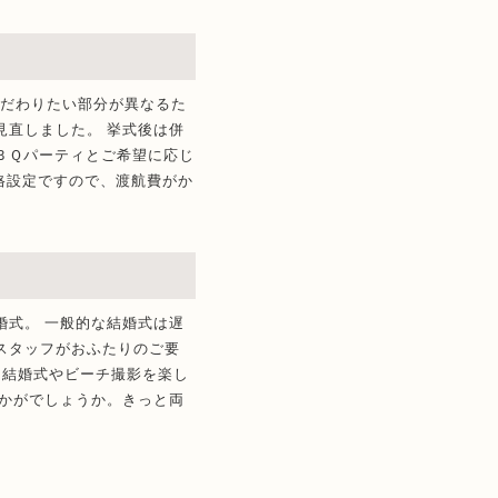
こだわりたい部分が異なるた
直しました。 挙式後は併
ＢＱパーティとご希望に応じ
格設定ですので、渡航費がか
。
式。 一般的な結婚式は遅
スタッフがおふたりのご要
な結婚式やビーチ撮影を楽し
かがでしょうか。きっと両