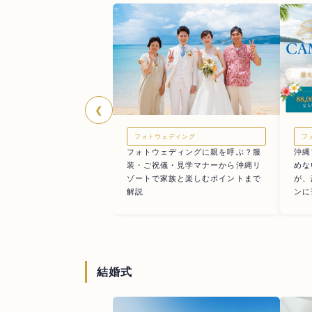
❮
フォトウェディング
フ
フォトウェディングに親を呼ぶ？服
沖縄
装・ご祝儀・見学マナーから沖縄リ
めな
ゾートで家族と楽しむポイントまで
が、
解説
ンに
結婚式