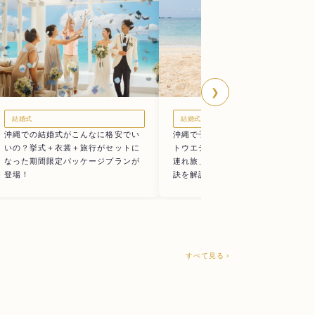
❯
結婚式
結婚式
沖縄で子どもと一緒に結婚式＆フォ
沖縄での結婚式がこんなに格安でい
トウエディング。人気の理由と「子
いの？挙式＋衣裳＋旅行がセットに
連れ旅」を思い切り楽しむための秘
なった期間限定パッケージプランが
訣を解説
登場！
すべて見る ›