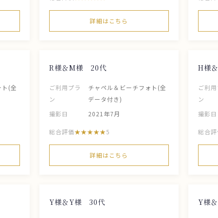
詳細はこちら
R様＆M様 20代
H様＆
ト(全
ご利用プラ
チャペル＆ビーチフォト(全
ご利用
ン
データ付き)
ン
撮影日
2021年7月
撮影日
総合評価
5
総合評
詳細はこちら
Y様＆Y様 30代
Y様＆