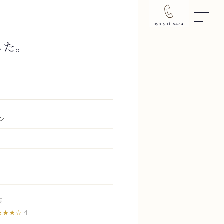
098-901-5454
した。
ン
装
4