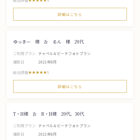
総合評価
5
詳細はこちら
ゆっきー 様 ＆ るん 様 20代
ご利用プラン
チャペル＆ビーチフォトプラン
撮影日
2021年8月
総合評価
5
詳細はこちら
T・H様 ＆ R・H様 20代、30代
ご利用プラン
チャペル＆ビーチフォトプラン
撮影日
2021年8月