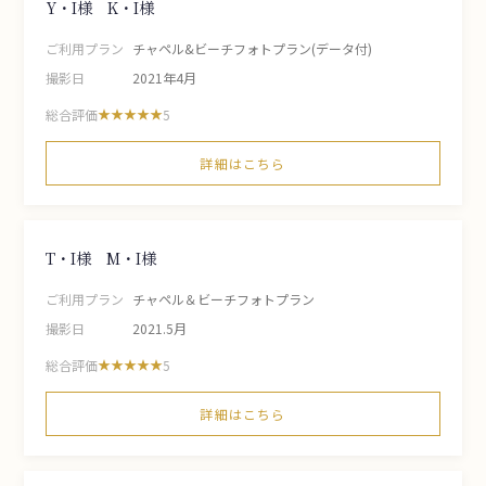
Y・I様 K・I様
ご利用プラン
チャペル&ビーチフォトプラン(データ付)
撮影日
2021年4月
総合評価
5
詳細はこちら
T・I様 M・I様
ご利用プラン
チャペル＆ビーチフォトプラン
撮影日
2021.5月
総合評価
5
詳細はこちら