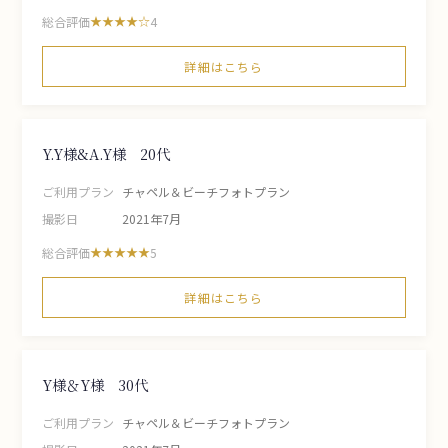
総合評価
4
詳細はこちら
Y.Y様&A.Y様 20代
ご利用プラン
チャペル＆ビーチフォトプラン
撮影日
2021年7月
総合評価
5
詳細はこちら
Y様＆Y様 30代
ご利用プラン
チャペル＆ビーチフォトプラン