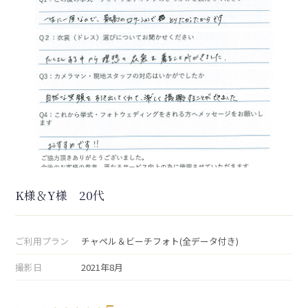
K様＆Y様 20代
ご利用プラン
チャペル＆ビーチフォト(全データ付き)
撮影日
2021年8月