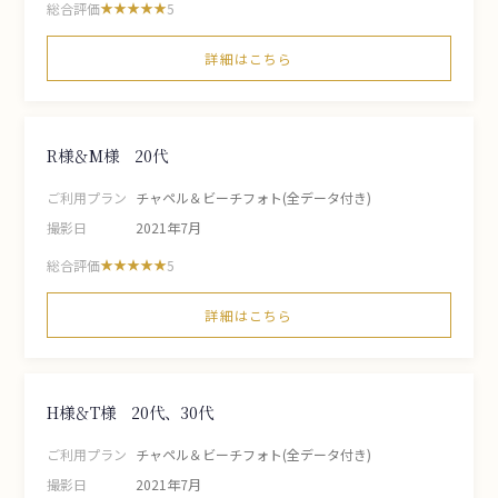
総合評価
5
詳細はこちら
R様＆M様 20代
ご利用プラン
チャペル＆ビーチフォト(全データ付き)
撮影日
2021年7月
総合評価
5
詳細はこちら
H様＆T様 20代、30代
ご利用プラン
チャペル＆ビーチフォト(全データ付き)
撮影日
2021年7月