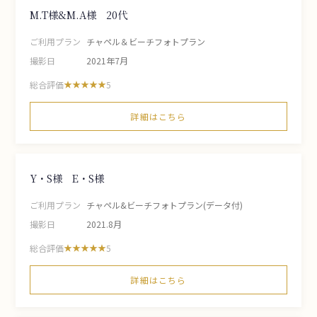
M.T様&M.A様 20代
ご利用プラン
チャペル＆ビーチフォトプラン
撮影日
2021年7月
総合評価
5
詳細はこちら
Y・S様 E・S様
ご利用プラン
チャペル&ビーチフォトプラン(データ付)
撮影日
2021.8月
総合評価
5
詳細はこちら