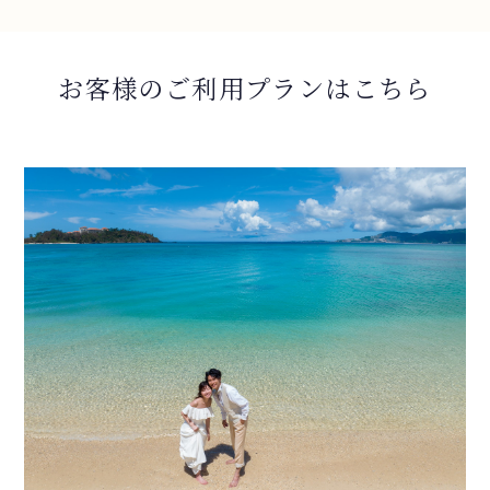
お客様のご利用プランはこちら