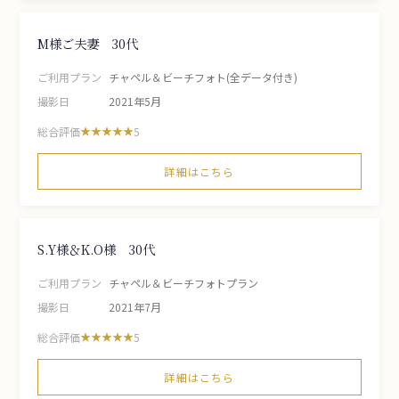
M様ご夫妻 30代
ご利用プラン
チャペル＆ビーチフォト(全データ付き)
撮影日
2021年5月
総合評価
5
詳細はこちら
S.Y様＆K.O様 30代
ご利用プラン
チャペル＆ビーチフォトプラン
撮影日
2021年7月
総合評価
5
詳細はこちら