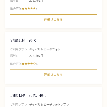
撮影日
2021年7月
総合評価
5
詳細はこちら
Y様＆H様 20代
ご利用プラン
チャペル＆ビーチフォト
撮影日
2021年7月
総合評価
4
詳細はこちら
T様＆M様 30代、40代
ご利用プラン
チャペル＆ビーチフォトプラン