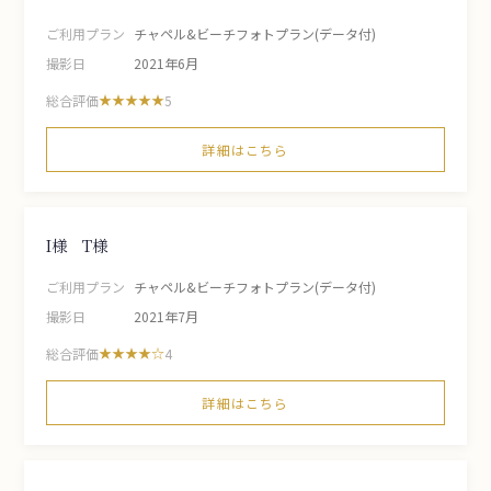
ご利用プラン
チャペル&ビーチフォトプラン(データ付)
撮影日
2021年6月
総合評価
5
詳細はこちら
I様 T様
ご利用プラン
チャペル&ビーチフォトプラン(データ付)
撮影日
2021年7月
総合評価
4
詳細はこちら