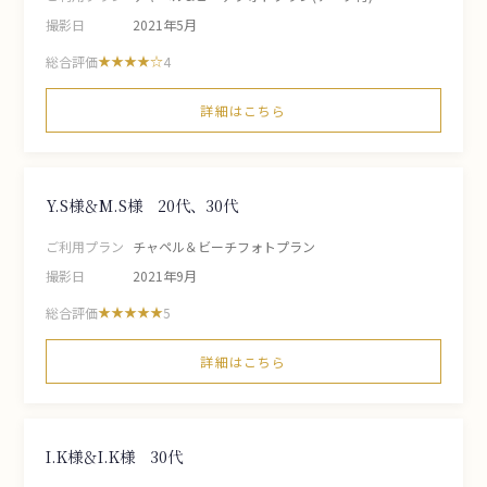
撮影日
2021年5月
総合評価
4
詳細はこちら
Y.S様＆M.S様 20代、30代
ご利用プラン
チャペル＆ビーチフォトプラン
撮影日
2021年9月
総合評価
5
詳細はこちら
I.K様＆I.K様 30代