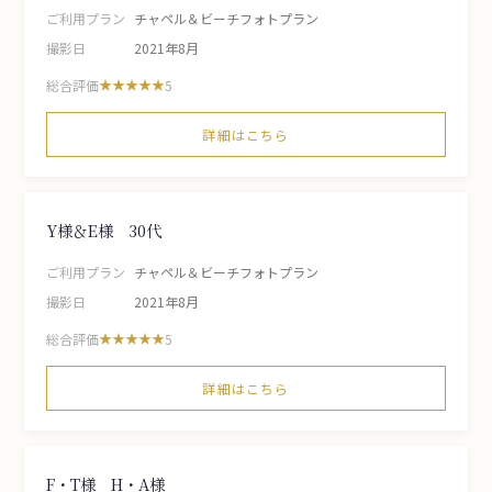
ご利用プラン
チャペル＆ビーチフォトプラン
撮影日
2021年8月
総合評価
5
詳細はこちら
Y様＆E様 30代
ご利用プラン
チャペル＆ビーチフォトプラン
撮影日
2021年8月
総合評価
5
詳細はこちら
F・T様 H・A様