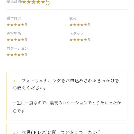
5
総合評価
受付対応
衣装
5
5
美容施術
スタッフ
5
5
ロケーション
5
フォトウェディングをお申込みされるきっかけを
Q1
お教えください。
一生に一度なので、最高のロケーションでとりたかったか
らです
衣裳(ドレス)に関していかがでしたか？
Q2