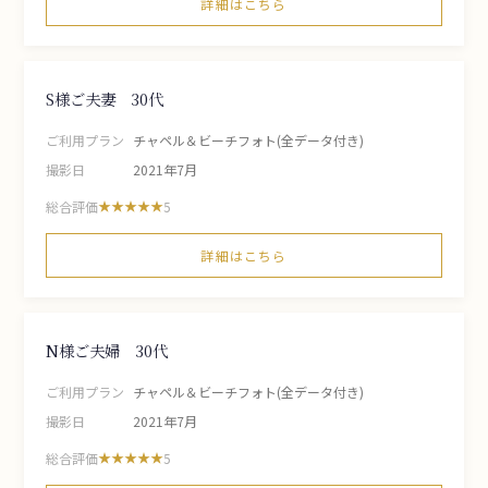
詳細はこちら
S様ご夫妻 30代
ご利用プラン
チャペル＆ビーチフォト(全データ付き)
撮影日
2021年7月
総合評価
5
詳細はこちら
N様ご夫婦 30代
ご利用プラン
チャペル＆ビーチフォト(全データ付き)
撮影日
2021年7月
総合評価
5