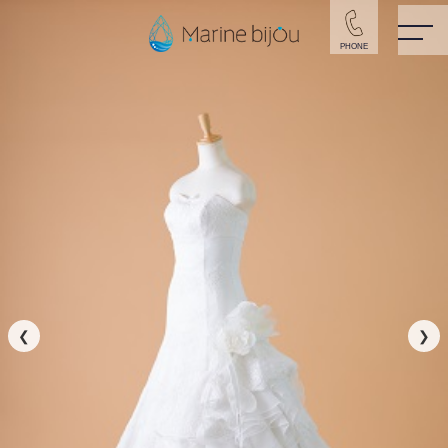
PHONE
ドレスフォト
> KS-G3
❮
❯