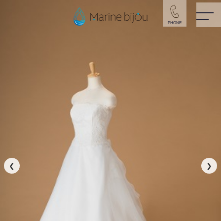
PHONE
ドレスフォト
> KS-E22
❮
❯