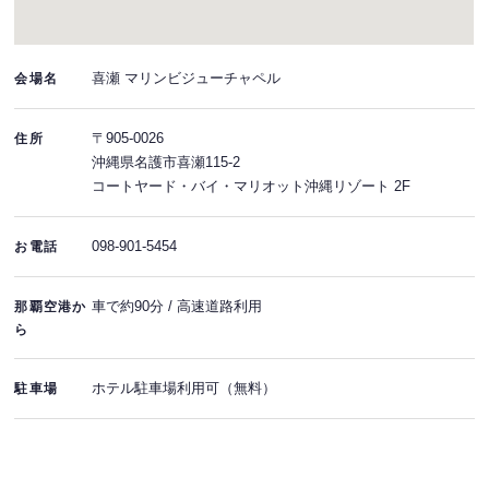
喜瀬 マリンビジューチャペル
会場名
〒905-0026
住所
沖縄県名護市喜瀬115-2
コートヤード・バイ・マリオット沖縄リゾート 2F
098-901-5454
お電話
車で約90分 / 高速道路利用
那覇空港か
ら
ホテル駐車場利用可（無料）
駐車場