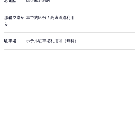
098-901-5454
お電話
車で約90分 / 高速道路利用
那覇空港か
ら
ホテル駐車場利用可（無料）
駐車場
簡単WEB予約 EASY
クリエイティブスタジオ