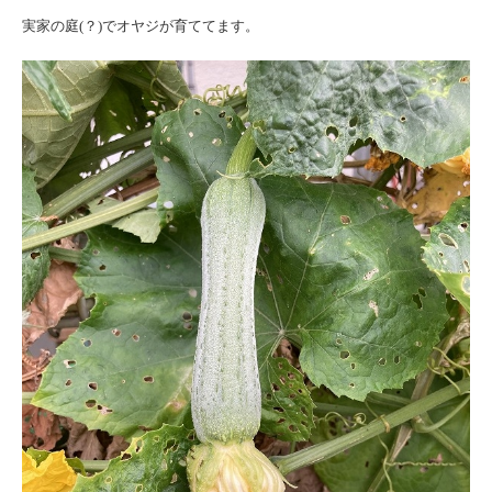
実家の庭(？)でオヤジが育ててます。