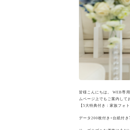
皆様こんにちは。 WEB専
ムページ上でもご案内して
【5大特典付き：家族フォ
データ200枚付き+台紙付き