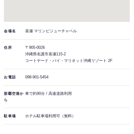
喜瀬 マリンビジューチャペル
会場名
〒905-0026
住所
沖縄県名護市喜瀬115-2
コートヤード・バイ・マリオット沖縄リゾート 2F
098-901-5454
お電話
車で約90分 / 高速道路利用
那覇空港か
ら
ホテル駐車場利用可（無料）
駐車場