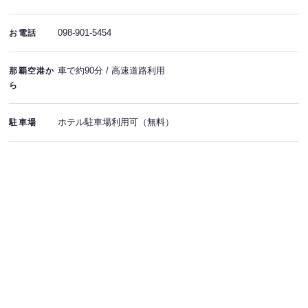
098-901-5454
お電話
車で約90分 / 高速道路利用
那覇空港か
ら
ホテル駐車場利用可（無料）
駐車場
簡単WEB予約 EASY