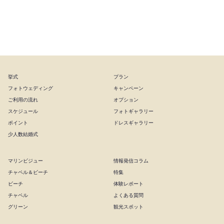
クリエイティブスタジオ
沖縄ワタベウェディング
挙式
プラン
フォトウェディング
キャンペーン
ご利用の流れ
オプション
スケジュール
フォトギャラリー
ポイント
ドレスギャラリー
少人数結婚式
マリンビジュー
情報発信コラム
チャペル＆ビーチ
特集
ビーチ
体験レポート
チャペル
よくある質問
グリーン
観光スポット