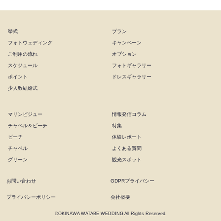
挙式
プラン
フォトウェディング
キャンペーン
ご利用の流れ
オプション
スケジュール
フォトギャラリー
ポイント
ドレスギャラリー
少人数結婚式
マリンビジュー
情報発信コラム
チャペル＆ビーチ
特集
ビーチ
体験レポート
チャペル
よくある質問
グリーン
観光スポット
お問い合わせ
GDPRプライバシー
プライバシーポリシー
会社概要
©OKINAWA WATABE WEDDING All Rights Reserved.