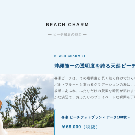
BEACH CHARM
— ビーチ撮影の魅力 —
BEACH CHARM 01
沖縄随一の透明度を誇る天然ビー
喜瀬ビーチは、その透明度と長く続く白砂で知ら
バルトブルーへと変わるグラデーションの海は、
放感にあふれ、ふたりだけの贅沢な時間が流れま
かな浜辺で、おふたりのプライベートな瞬間を丁
喜瀬 ビーチフォトプラン＜データ100枚＞
￥68,000
（税抜）