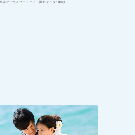
造花ブーケ＆ブートニア
撮影データ100枚