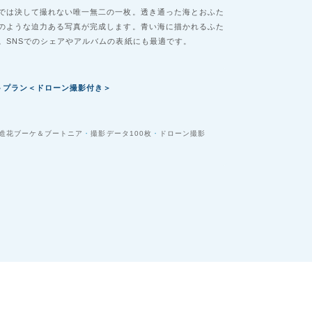
では決して撮れない唯一無二の一枚。透き通った海とおふた
のような迫力ある写真が完成します。青い海に描かれるふた
。SNSでのシェアやアルバムの表紙にも最適です。
トプラン＜ドローン撮影付き＞
造花ブーケ＆ブートニア
撮影データ100枚
ドローン撮影