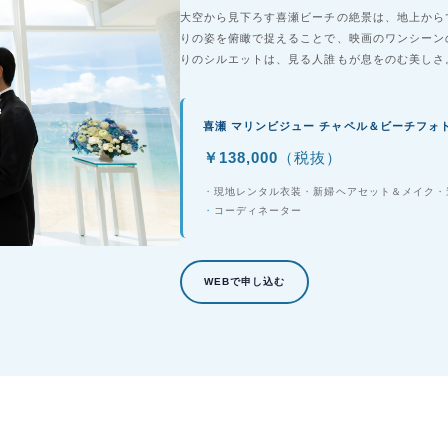
大空から見下ろす喜瀬ビーチの絶景は、地上から
りの姿を俯瞰で捉えることで、映画のワンシーン
りのシルエットは、見る人誰もが息をのむ美しさ
喜瀬 マリンビジュー チャペル＆ビーチフォ
￥138,000
（税抜）
現地レンタル衣装
新婦ヘアセット＆メイク
コーディネーター
WEBで申し込む