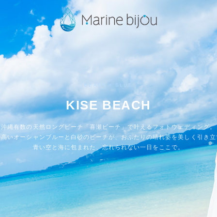
BEACH × BLUE
KISE BEACH
沖縄有数の天然ロングビーチ「喜瀬ビーチ」で叶えるフォトウェディング。
の高いオーシャンブルーと白砂のビーチが、おふたりの晴れ姿を美しく引き立
青い空と海に包まれた、忘れられない一日をここで。