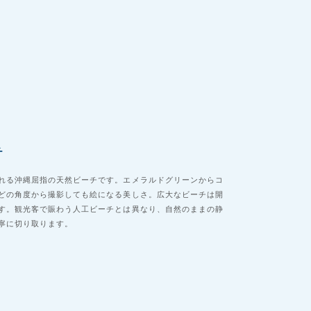
チ
れる沖縄屈指の天然ビーチです。エメラルドグリーンからコ
どの角度から撮影しても絵になる美しさ。広大なビーチは開
す。観光客で賑わう人工ビーチとは異なり、自然のままの静
寧に切り取ります。